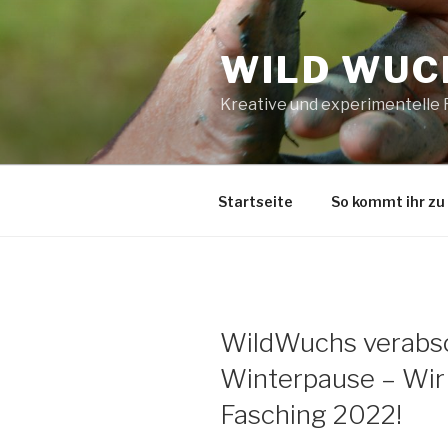
Zum
Inhalt
WILD WUCH
springen
Kreative und experimentelle
Startseite
So kommt ihr zu
WildWuchs verabsch
Winterpause – Wir
Fasching 2022!