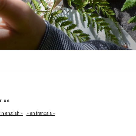
T US
 in english –
– en francais –