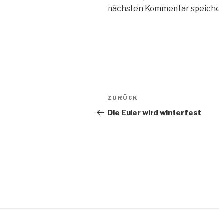
nächsten Kommentar speiche
Beitragsnavigation
Vorheriger
ZURÜCK
Beitrag
Die Euler wird winterfest