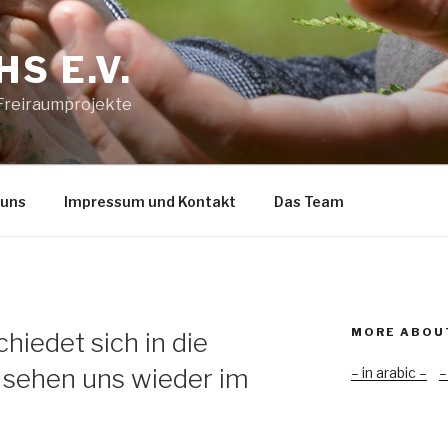
S E.V.
 Freiraumprojekte
 uns
Impressum und Kontakt
Das Team
MORE ABOU
iedet sich in die
 sehen uns wieder im
– in arabic –
–