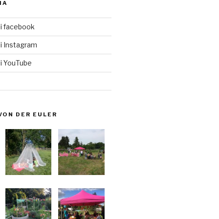
IA
i facebook
i Instagram
i YouTube
VON DER EULER