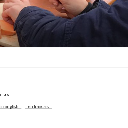
T US
 in english –
– en francais –