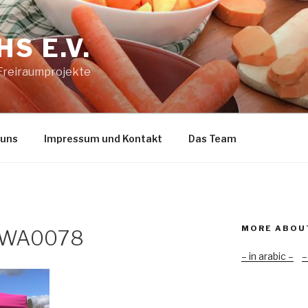
S E.V.
 Freiraumprojekte
 uns
Impressum und Kontakt
Das Team
MORE ABOU
-WA0078
– in arabic –
–