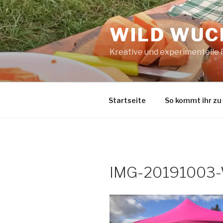
Zum
Inhalt
WILD WUCH
springen
Kreative und experimentelle
Startseite
So kommt ihr zu
IMG-20191003