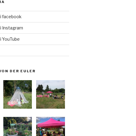
IA
i facebook
i Instagram
i YouTube
VON DER EULER