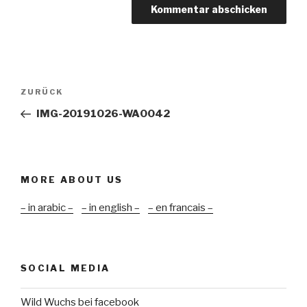
Beitragsnavigation
Vorheriger
ZURÜCK
Beitrag
IMG-20191026-WA0042
MORE ABOUT US
– in arabic –
– in english –
– en francais –
SOCIAL MEDIA
Wild Wuchs bei facebook