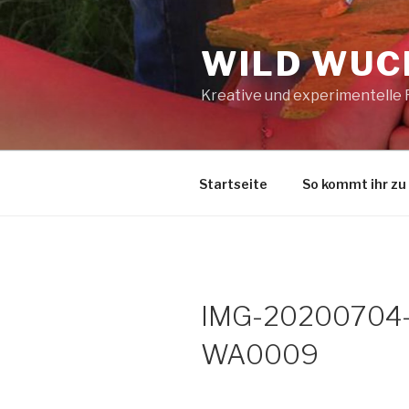
Zum
Inhalt
WILD WUCH
springen
Kreative und experimentelle
Startseite
So kommt ihr zu
IMG-20200704
WA0009