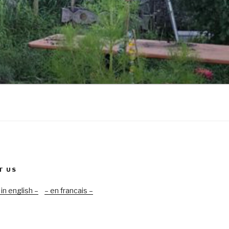
T US
 in english –
– en francais –