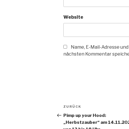
Website
Name, E-Mail-Adresse und
nächsten Kommentar speiche
Beitragsnavigation
Vorheriger
ZURÜCK
Beitrag
Pimp up your Hood:
„Herbstzauber“ am 14.11.20