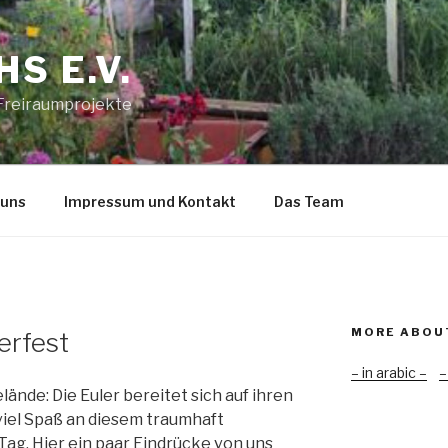
S E.V.
 Freiraumprojekte
 uns
Impressum und Kontakt
Das Team
MORE ABOU
erfest
– in arabic –
–
nde: Die Euler bereitet sich auf ihren
viel Spaß an diesem traumhaft
ag. Hier ein paar Eindrücke von uns