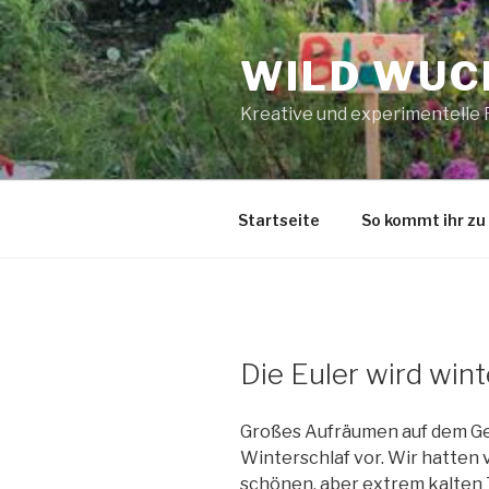
Zum
Inhalt
WILD WUCH
springen
Kreative und experimentelle
Startseite
So kommt ihr zu
Die Euler wird wint
Großes Aufräumen auf dem Gelä
Winterschlaf vor. Wir hatten 
schönen, aber extrem kalten T