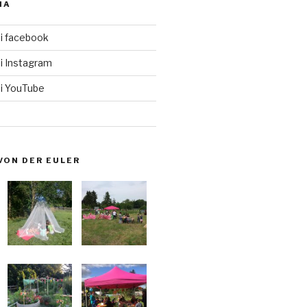
IA
i facebook
i Instagram
i YouTube
VON DER EULER