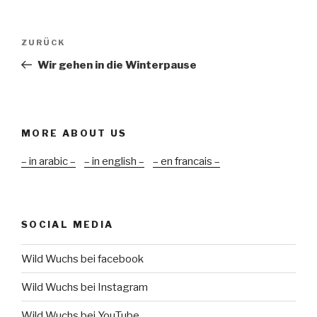
Beitragsnavigation
Vorheriger
ZURÜCK
Beitrag
Wir gehen in die Winterpause
MORE ABOUT US
– in arabic –
– in english –
– en francais –
SOCIAL MEDIA
Wild Wuchs bei facebook
Wild Wuchs bei Instagram
Wild Wuchs bei YouTube