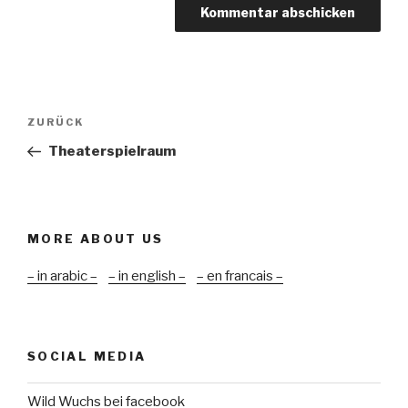
Beitragsnavigation
Vorheriger
ZURÜCK
Beitrag
Theaterspielraum
MORE ABOUT US
– in arabic –
– in english –
– en francais –
SOCIAL MEDIA
Wild Wuchs bei facebook