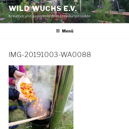
Zum
WILD WUCHS E.V.
Inhalt
Kreative und experimentelle Freiraumprojekte
springen
Menü
IMG-20191003-WA0088