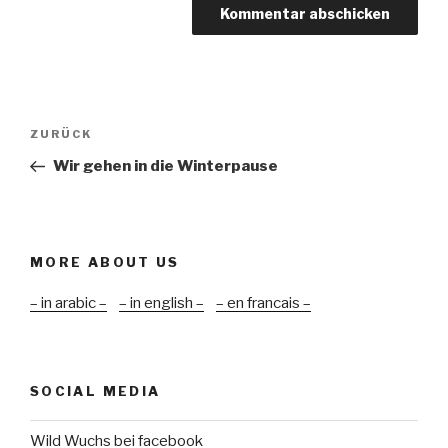
Beitragsnavigation
Vorheriger
ZURÜCK
Beitrag
Wir gehen in die Winterpause
MORE ABOUT US
– in arabic –
– in english –
– en francais –
SOCIAL MEDIA
Wild Wuchs bei facebook