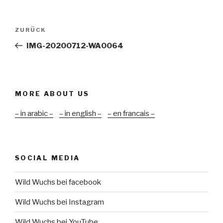
Beitragsnavigation
Vorheriger
ZURÜCK
Beitrag
IMG-20200712-WA0064
MORE ABOUT US
– in arabic –
– in english –
– en francais –
SOCIAL MEDIA
Wild Wuchs bei facebook
Wild Wuchs bei Instagram
Wild Wuchs bei YouTube