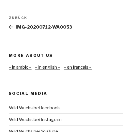
Beitragsnavigation
Vorheriger
ZURÜCK
Beitrag
IMG-20200712-WA0053
MORE ABOUT US
– in arabic –
– in english –
– en francais –
SOCIAL MEDIA
Wild Wuchs bei facebook
Wild Wuchs bei Instagram
Wild Wuchs bei YouTube