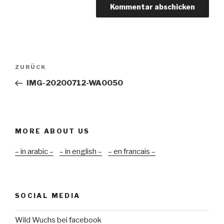
Beitragsnavigation
Vorheriger
ZURÜCK
Beitrag
IMG-20200712-WA0050
MORE ABOUT US
– in arabic –
– in english –
– en francais –
SOCIAL MEDIA
Wild Wuchs bei facebook