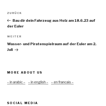
Beitragsnavigation
Vorheriger
ZURÜCK
Beitrag
Bau dir dein Fahrzeug aus Holz am 18.6.23 auf
der Euler
Nächster
WEITER
Beitrag
Wasser- und Piratenspielraum auf der Euler am 2.
Juli
MORE ABOUT US
– in arabic –
– in english –
– en francais –
SOCIAL MEDIA