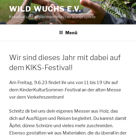
Zum
WILD WUCHS E.V.
Inhalt
Kreative und experimentelle Freiraumprojekte
springen
Menü
Wir sind dieses Jahr mit dabei auf
dem KIKS-Festival!
Am Freitag, 9.6.23 findet ihr uns von 11 bis 19 Uhr auf
dem KinderKulturSommer-Festival an der alten Messe
vor dem Verkehrszentrum!
Schnitz dir bei uns dein eigenes Messer aus Holz, das
dich auf Ausflügen und Reisen begleitet. Du kannst damit
Äpfel, dünne Schnüre und vieles mehr zuschneiden.
Ebenso gestalten wir aus Materialien, die du überall in der