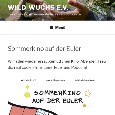
Zum
WILD WUCHS E.V.
Inhalt
Kreative und experimentelle Freiraumprojekte
springen
Menü
Sommerkino auf der Euler
Wir laden wieder ein zu gemütlichen Kino-Abenden. Freu
dich auf coole Filme, Lagerfeuer und Popcorn!