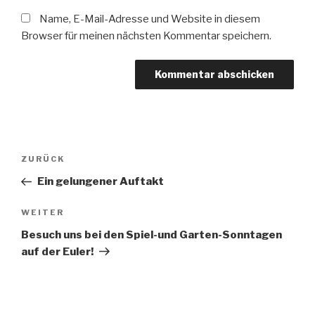
Name, E-Mail-Adresse und Website in diesem
Browser für meinen nächsten Kommentar speichern.
Beitragsnavigation
Vorheriger
ZURÜCK
Beitrag
Ein gelungener Auftakt
Nächster
WEITER
Beitrag
Besuch uns bei den Spiel-und Garten-Sonntagen
auf der Euler!