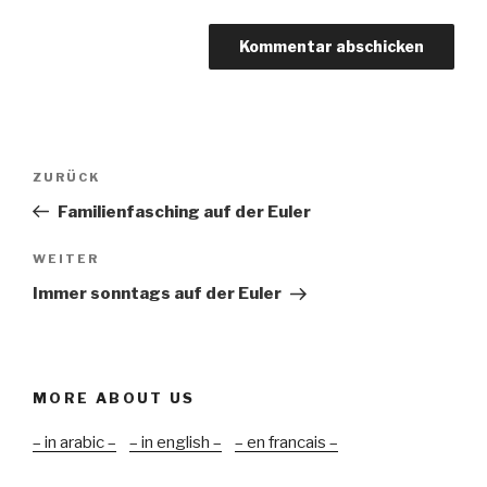
Beitragsnavigation
Vorheriger
ZURÜCK
Beitrag
Familienfasching auf der Euler
Nächster
WEITER
Beitrag
Immer sonntags auf der Euler
MORE ABOUT US
– in arabic –
– in english –
– en francais –