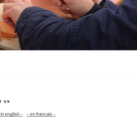
T US
 in english –
– en francais –