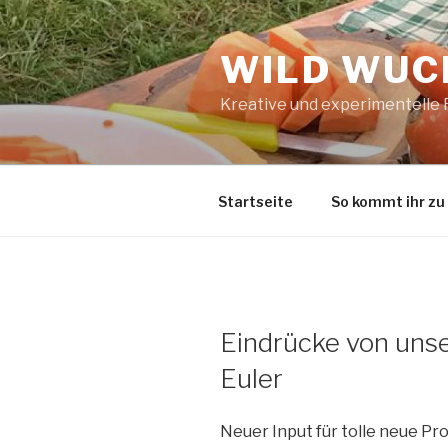
Zum
Inhalt
WILD WUCH
springen
Kreative und experimentelle
Startseite
So kommt ihr zu
Eindrücke von unse
Euler
Neuer Input für tolle neue Pr