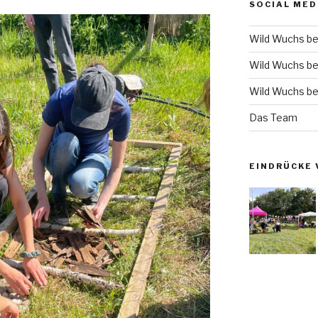
SOCIAL MED
Wild Wuchs be
Wild Wuchs be
Wild Wuchs be
Das Team
EINDRÜCKE 