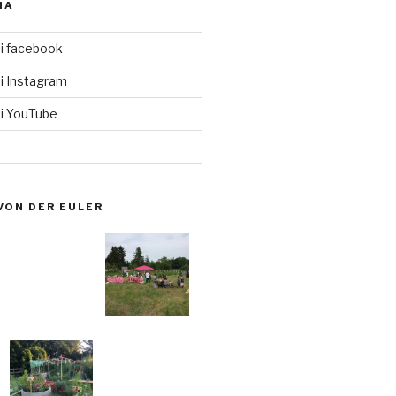
IA
i facebook
i Instagram
i YouTube
VON DER EULER