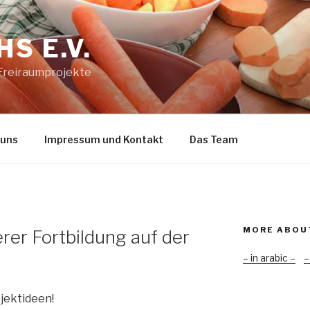
S E.V.
 Freiraumprojekte
 uns
Impressum und Kontakt
Das Team
MORE ABOU
rer Fortbildung auf der
– in arabic –
–
ojektideen!