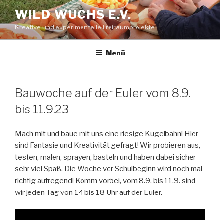
Zum
WILD WUCHS E.V.
Inhalt
Kreative und experimentelle Freiraumprojekte
springen
Menü
Bauwoche auf der Euler vom 8.9.
bis 11.9.23
Mach mit und baue mit uns eine riesige Kugelbahn! Hier
sind Fantasie und Kreativität gefragt! Wir probieren aus,
testen, malen, sprayen, basteln und haben dabei sicher
sehr viel Spaß. Die Woche vor Schulbeginn wird noch mal
richtig aufregend! Komm vorbei, vom 8.9. bis 11.9. sind
wir jeden Tag von 14 bis 18 Uhr auf der Euler.