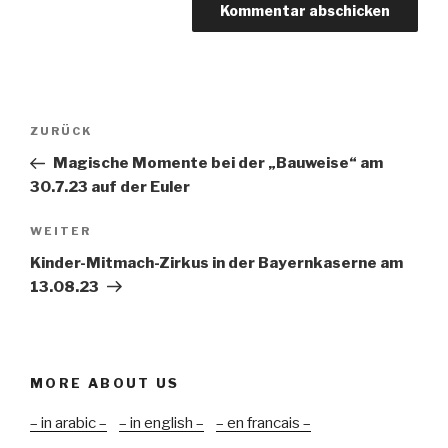
Beitragsnavigation
Vorheriger
ZURÜCK
Beitrag
Magische Momente bei der „Bauweise“ am
30.7.23 auf der Euler
Nächster
WEITER
Beitrag
Kinder-Mitmach-Zirkus in der Bayernkaserne am
13.08.23
MORE ABOUT US
– in arabic –
– in english –
– en francais –