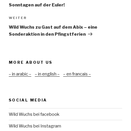
Sonntagen auf der Euler!
Nächster
WEITER
Beitrag
Wild Wuchs zu Gast auf dem Abix – eine
Sonderaktion in den Pfingstferien
MORE ABOUT US
– in arabic –
– in english –
– en francais –
SOCIAL MEDIA
Wild Wuchs bei facebook
Wild Wuchs bei Instagram