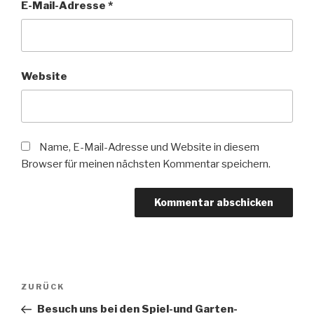
E-Mail-Adresse
*
Website
Name, E-Mail-Adresse und Website in diesem
Browser für meinen nächsten Kommentar speichern.
Beitragsnavigation
Vorheriger
ZURÜCK
Beitrag
Besuch uns bei den Spiel-und Garten-