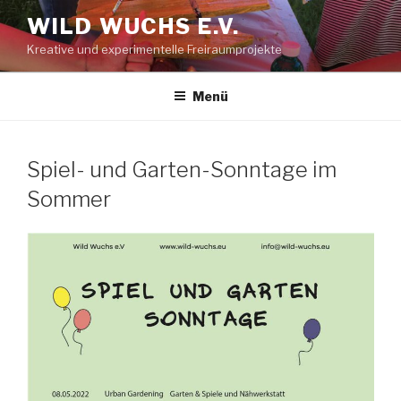
Zum
WILD WUCHS E.V.
Inhalt
Kreative und experimentelle Freiraumprojekte
springen
Menü
Spiel- und Garten-Sonntage im
Sommer