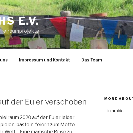
S E.V.
 Freiraumprojekte
 uns
Impressum und Kontakt
Das Team
MORE ABOU
auf der Euler verschoben
– in arabic –
–
elraum 2020 auf der Euler leider
ielen, basteln, feiern zum Motto
er Welt – Eine magische Reise zu