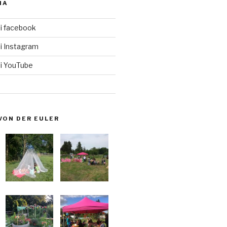
IA
i facebook
i Instagram
i YouTube
VON DER EULER