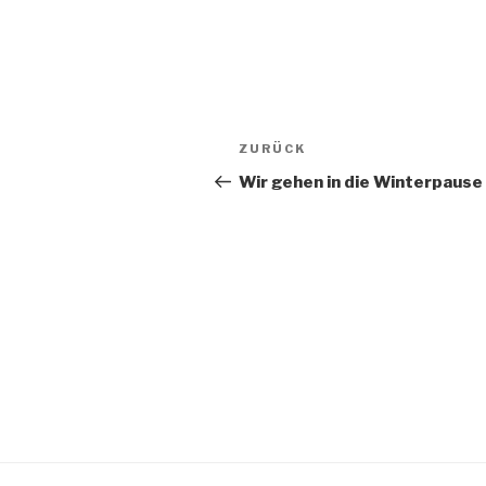
Beitragsnavigation
Vorheriger
ZURÜCK
Beitrag
Wir gehen in die Winterpause