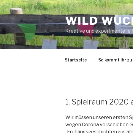
Zum
Inhalt
WILD WUCH
springen
Kreative und experimentelle
Startseite
So kommt ihr zu
1. Spielraum 2020 
Wir müssen unseren ersten Spi
wegen Corona verschieben. Sp
„Frühlingsgeschichten aus all