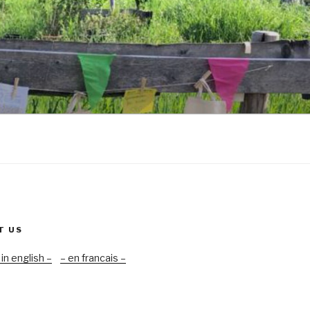
T US
 in english –
– en francais –