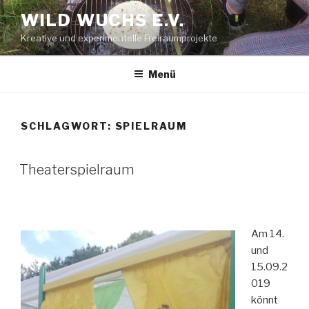
Zum
WILD WUCHS E.V.
Inhalt
Kreative und experimentelle Freiraumprojekte
springen
Menü
SCHLAGWORT:
SPIELRAUM
Theaterspielraum
Am 14.
und
15.09.2
019
könnt