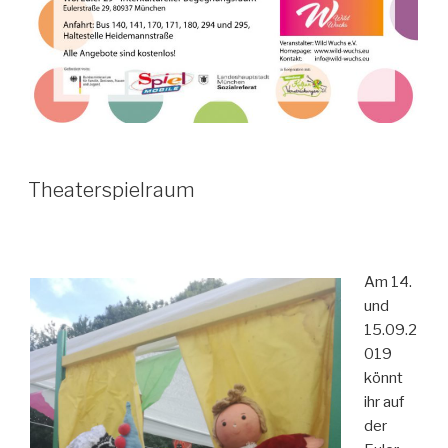
Theaterspielraum
Am 14.
und
15.09.2
019
könnt
ihr auf
der