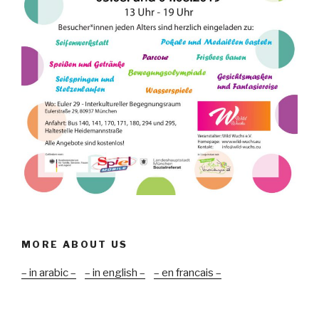
MORE ABOUT US
– in arabic –
– in english –
– en francais –