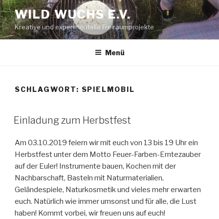
Zum
WILD WUCHS E.V.
Inhalt
Kreative und experimentelle Freiraumprojekte
springen
Menü
SCHLAGWORT:
SPIELMOBIL
Einladung zum Herbstfest
Am 03.10.2019 feiern wir mit euch von 13 bis 19 Uhr ein
Herbstfest unter dem Motto Feuer-Farben-Erntezauber
auf der Euler! Instrumente bauen, Kochen mit der
Nachbarschaft, Basteln mit Naturmaterialien,
Geländespiele, Naturkosmetik und vieles mehr erwarten
euch. Natürlich wie immer umsonst und für alle, die Lust
haben! Kommt vorbei, wir freuen uns auf euch!