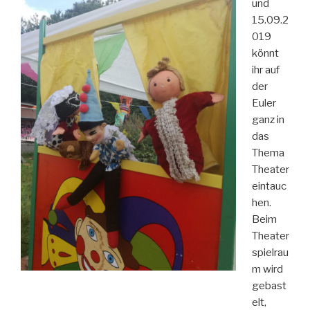
und
15.09.2
019
könnt
ihr auf
der
Euler
ganz in
das
Thema
Theater
eintauc
hen.
Beim
Theater
spielrau
m wird
gebast
elt,