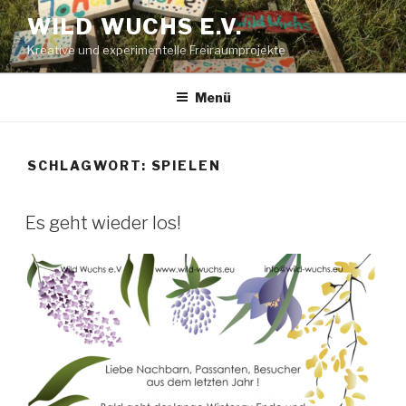
Zum
WILD WUCHS E.V.
Inhalt
Kreative und experimentelle Freiraumprojekte
springen
Menü
SCHLAGWORT:
SPIELEN
Es geht wieder los!