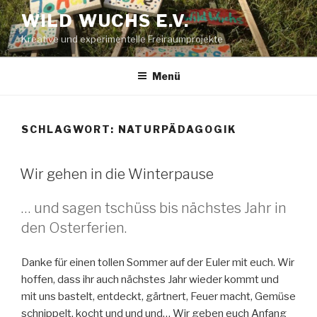
Zum
WILD WUCHS E.V.
Inhalt
Kreative und experimentelle Freiraumprojekte
springen
Menü
SCHLAGWORT:
NATURPÄDAGOGIK
Wir gehen in die Winterpause
… und sagen tschüss bis nächstes Jahr in
den Osterferien.
Danke für einen tollen Sommer auf der Euler mit euch. Wir
hoffen, dass ihr auch nächstes Jahr wieder kommt und
mit uns bastelt, entdeckt, gärtnert, Feuer macht, Gemüse
schnippelt, kocht und und und… Wir geben euch Anfang