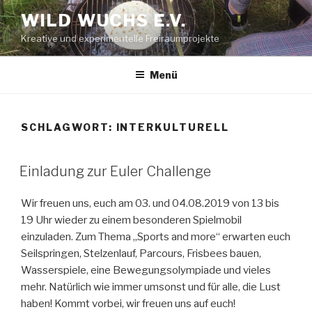
Zum
WILD WUCHS E.V.
Inhalt
Kreative und experimentelle Freiraumprojekte
springen
Menü
SCHLAGWORT:
INTERKULTURELL
Einladung zur Euler Challenge
Wir freuen uns, euch am 03. und 04.08.2019 von 13 bis
19 Uhr wieder zu einem besonderen Spielmobil
einzuladen. Zum Thema „Sports and more“ erwarten euch
Seilspringen, Stelzenlauf, Parcours, Frisbees bauen,
Wasserspiele, eine Bewegungsolympiade und vieles
mehr. Natürlich wie immer umsonst und für alle, die Lust
haben! Kommt vorbei, wir freuen uns auf euch!